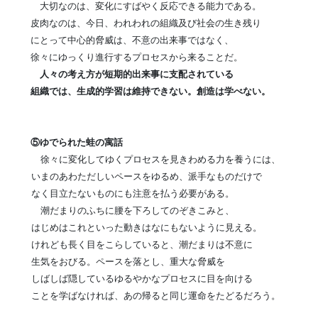
大切なのは、変化にすばやく反応できる能力である。
皮肉なのは、今日、われわれの組織及び社会の生き残り
にとって中心的脅威は、不意の出来事ではなく、
徐々にゆっくり進行するプロセスから来ることだ。
人々の考え方が短期的出来事に支配されている
組織では、生成的学習は維持できない。創造は学べない。
⑤ゆでられた蛙の寓話
徐々に変化してゆくプロセスを見きわめる力を養うには、
いまのあわただしいペースをゆるめ、派手なものだけで
なく目立たないものにも注意を払う必要がある。
潮だまりのふちに腰を下ろしてのぞきこみと、
はじめはこれといった動きはなにもないように見える。
けれども長く目をこらしていると、潮だまりは不意に
生気をおびる。
ペースを落とし、重大な脅威を
しばしば隠しているゆるやかなプロセスに目を向ける
ことを学ばなければ、あの帰ると同じ運命をたどるだろう。