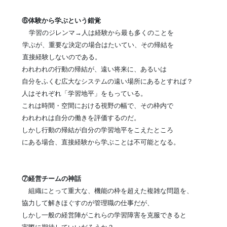
⑥体験から学ぶという錯覚
学習のジレンマ→人は経験から最も多くのことを
学ぶが、
重要な決定の場合はたいてい、その帰結を
直接経験
しないのである。
われわれの行動の帰結が、遠い将来に、あるいは
自分
をふくむ広大なシステムの遠い場所にあるとすれば？
人はそれぞれ「学習地平」をもっている。
これは時間・空間における視野の幅で、その枠内で
われわれは自分の働きを評価するのだ。
しかし行動の帰結が自分の学習地平をこえたところ
にある場合、直接経験から学ぶことは不可能となる。
⑦経営チームの神話
組織にとって重大な、機能の枠を超えた複雑な問題を、
協力して解きほぐすのが管理職の仕事だが、
しかし一般の経営陣がこれらの学習障害を克服できると