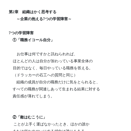
第
章 組織はかく思考する
2
～企業の抱える
つの学習障害～
7
つの学習障害
7
①「職務イコール自分」
お仕事は何ですかと訊ねられれば、
ほとんどの人は自分が加わっている事業全体の
目的ではなく、
毎日やっている職務を答える。
（ドラッカーの石工への質問と同じ）
組織の成員が自分の職務だけに気をとられると、
すべての職務が関連しあって生まれる結果に対する
責任感が薄れてしまう。
②「敵はむこうに」
ことが上手く運ばなかったとき、ほかの誰か