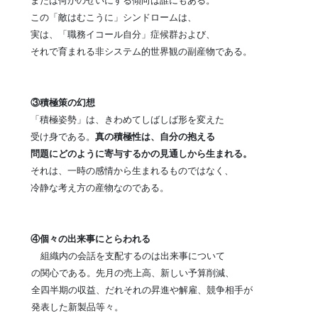
または何かのせいにする傾向は誰にもある。
この「敵はむこうに」シンドロームは、
実は、「職務イコール自分」症候群および、
それで育まれる非システム的世界観の副産物である。
③積極策の幻想
「積極姿勢」は、きわめてしばしば形を変えた
受け身である。
真の積極性は、自分の抱える
問題にどのように寄与するかの見通しから生まれる。
それは、一時の感情から生まれるものではなく、
冷静な考え方の産物なのである。
④個々の出来事にとらわれる
組織内の会話を支配するのは出来事について
の関心である。先月の売上高、新しい予算削減、
全四半期の収益、だれそれの昇進や解雇、競争相手が
発表した新製品等々。