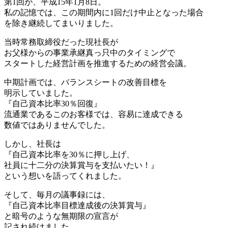
第1回が、平成15年1月8日。
私の記憶では、この期間内に1回だけ中止となった場合
を除き継続してまいりました。
当時常務取締役だった現社長が
お父様からの事業承継真っ只中のタイミングで
スタートした経営計画を推進するための経営会議。
中期計画では、バランスシートの改善目標を
明示していました。
『自己資本比率30％回復』
流通業であるこのお客様では、容易に達成できる
数値ではありませんでした。
しかし、社長は
『自己資本比率を30％に押し上げ、
社員に十二分の決算賞与を支払いたい！』
という想いを語ってくれました。
そして、毎月の議事録には、
『自己資本比率目標達成後の決算賞与』
と暗号のような無期限の宣言が
記され続けました。