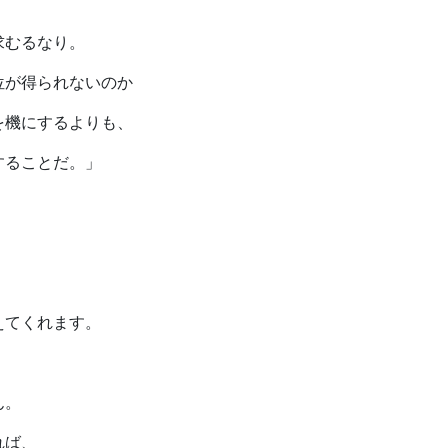
求むるなり。
位が得られないのか
を機にするよりも、
することだ。」
えてくれます。
ん。
れば、