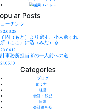
opular Posts
神コーチング
20.06.08
君子固（もと）より窮す、小人窮すれ
ば斯（ここ）に濫（みだ）る
20.04.12
会計事務所担当者の一人前への道
21.05.10
Categories
ブログ
セミナー
経営
会計・税務
日常
会計事務所