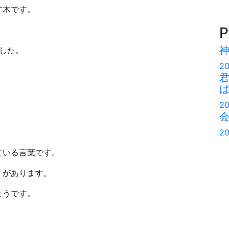
才木です。
P
した。
20
20
20
ている言葉です。
』があります。
ようです。