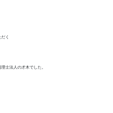
。
ただく
税理士法人の才木でした。