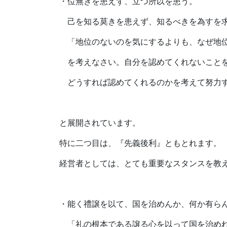
・位無きを患えず、立つ所以を患う。
己を知る莫きを患えず、知るべきを為すを
「地位のないのを気にするよりも、なぜ地
を考えなさい。自分を認めてくれないこと
どうすれば認めてくれるのかを考えて努力
と展開されています。
特に二つ目は、『先義後利』ともとれます。
経営者としては、とても重要なスタンスを教
・能く禮譲を以て、国を治めんか、何か有ら
「礼の根本である譲る心を以って国を治め