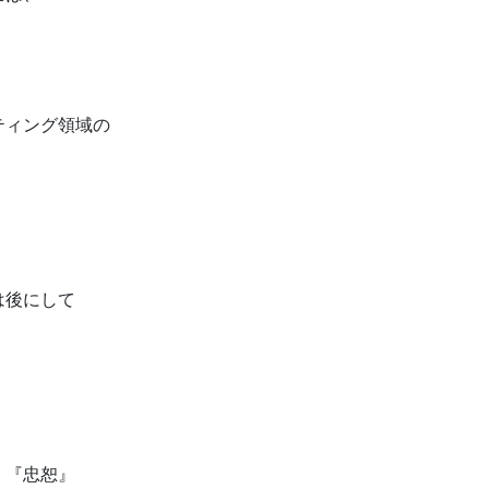
ティング領域の
は後にして
。
』『忠恕』